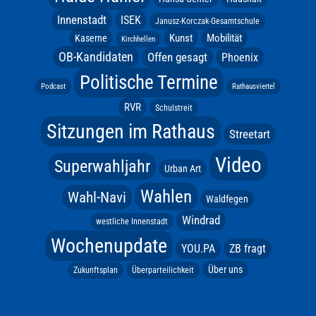
Innenstadt
ISEK
Janusz-Korczak-Gesamtschule
Kunst
Mobilität
Kaserne
Kirchhellen
OB-Kandidaten
Offen gesagt
Phoenix
Politische Termine
Podcast
Rathausviertel
RVR
Schulstreit
Sitzungen im Rathaus
Streetart
Video
Superwahljahr
Urban Art
Wahlen
Wahl-Navi
Waldfegen
Windrad
westliche Innenstadt
Wochenupdate
YOU.PA
ZB fragt
Über uns
Zukunftsplan
Überparteilichkeit