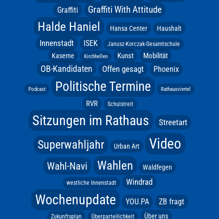
Graffiti With Attitude
Graffiti
Halde Haniel
Hansa Center
Haushalt
Innenstadt
ISEK
Janusz-Korczak-Gesamtschule
Kunst
Mobilität
Kaserne
Kirchhellen
OB-Kandidaten
Offen gesagt
Phoenix
Politische Termine
Podcast
Rathausviertel
RVR
Schulstreit
Sitzungen im Rathaus
Streetart
Video
Superwahljahr
Urban Art
Wahlen
Wahl-Navi
Waldfegen
Windrad
westliche Innenstadt
Wochenupdate
YOU.PA
ZB fragt
Über uns
Zukunftsplan
Überparteilichkeit