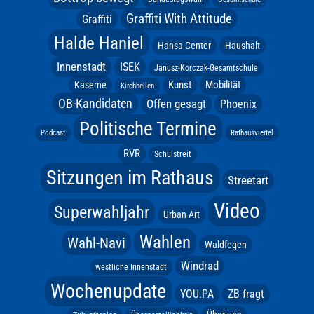
Graffiti With Attitude
Graffiti
Halde Haniel
Hansa Center
Haushalt
Innenstadt
ISEK
Janusz-Korczak-Gesamtschule
Kunst
Mobilität
Kaserne
Kirchhellen
OB-Kandidaten
Offen gesagt
Phoenix
Politische Termine
Podcast
Rathausviertel
RVR
Schulstreit
Sitzungen im Rathaus
Streetart
Video
Superwahljahr
Urban Art
Wahlen
Wahl-Navi
Waldfegen
Windrad
westliche Innenstadt
Wochenupdate
YOU.PA
ZB fragt