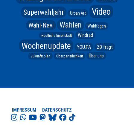
Video
Superwahljahr
Urban Art
Wahlen
Wahl-Navi
Waldfegen
Windrad
westliche Innenstadt
Wochenupdate
YOU.PA
ZB fragt
Über uns
Zukunftsplan
Überparteilichkeit
IMPRESSUM
DATENSCHUTZ