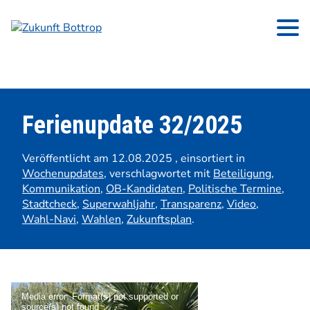
Ferienupdate 32/2025
Veröffentlicht am 12.08.2025
, einsortiert in
Wochenupdates
,
verschlagwortet mit
Beteiligung
,
Kommunikation
,
OB-Kandidaten
,
Politische Termine
,
Stadtcheck
,
Superwahljahr
,
Transparenz
,
Video
,
Wahl-Navi
,
Wahlen
,
Zukunftsplan
.
Video-
Media error: Format(s) not supported or
Player
source(s) not found