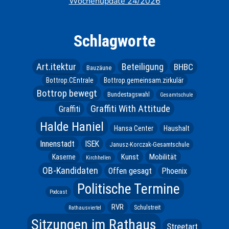
Wochenupdate 24/2026
Schlagworte
Art.itektur
Beteiligung
BHBC
Bauzäune
Bottrop.CEntrale
Bottrop.gemeinsam.zirkulär
Bottrop bewegt
Bundestagswahl
Gesamtschule
Graffiti With Attitude
Graffiti
Halde Haniel
Hansa Center
Haushalt
Innenstadt
ISEK
Janusz-Korczak-Gesamtschule
Kunst
Mobilität
Kaserne
Kirchhellen
OB-Kandidaten
Offen gesagt
Phoenix
Politische Termine
Podcast
RVR
Schulstreit
Rathausviertel
Sitzungen im Rathaus
Streetart