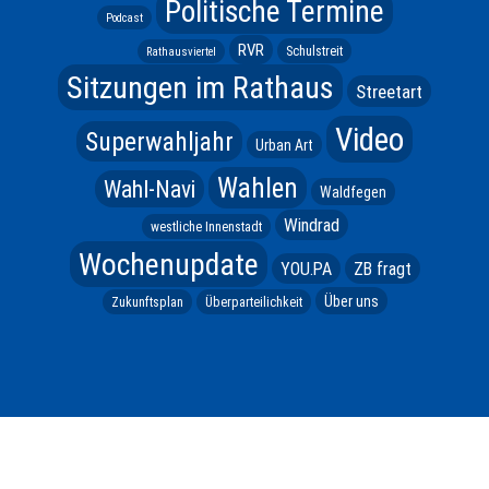
Politische Termine
Podcast
RVR
Schulstreit
Rathausviertel
Sitzungen im Rathaus
Streetart
Video
Superwahljahr
Urban Art
Wahlen
Wahl-Navi
Waldfegen
Windrad
westliche Innenstadt
Wochenupdate
YOU.PA
ZB fragt
Über uns
Zukunftsplan
Überparteilichkeit