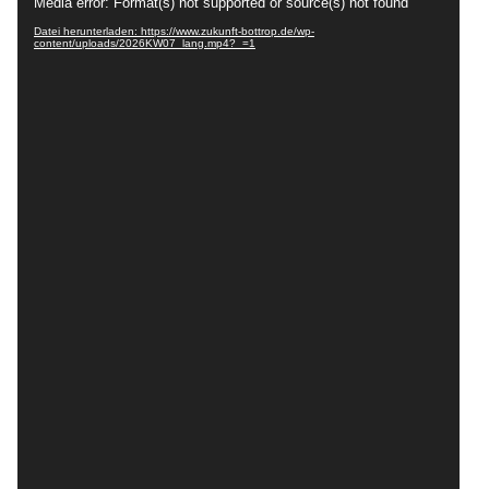
Media error: Format(s) not supported or source(s) not found
Player
Datei herunterladen: https://www.zukunft-bottrop.de/wp-
content/uploads/2026KW07_lang.mp4?_=1