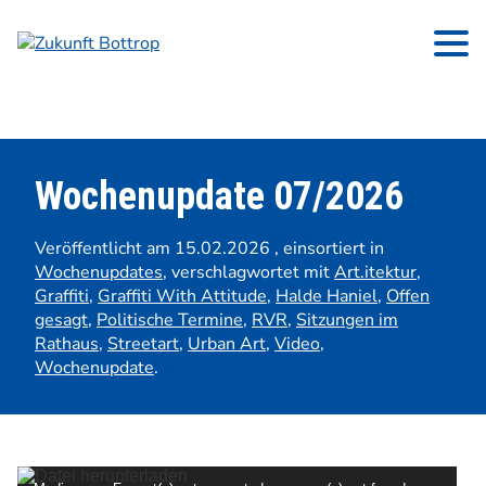
Wochenupdate 07/2026
Veröffentlicht am 15.02.2026
, einsortiert in
Wochenupdates
,
verschlagwortet mit
Art.itektur
,
Graffiti
,
Graffiti With Attitude
,
Halde Haniel
,
Offen
gesagt
,
Politische Termine
,
RVR
,
Sitzungen im
Rathaus
,
Streetart
,
Urban Art
,
Video
,
Wochenupdate
.
Video-