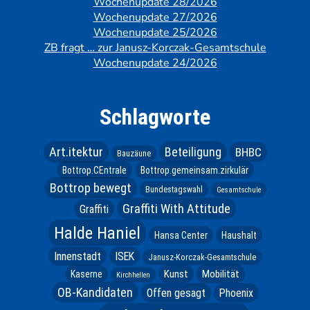
Wochenupdate 28/2026
Wochenupdate 27/2026
Wochenupdate 25/2026
ZB fragt … zur Janusz-Korczak-Gesamtschule
Wochenupdate 24/2026
Schlagworte
Art.itektur
Beteiligung
BHBC
Bauzäune
Bottrop.CEntrale
Bottrop.gemeinsam.zirkulär
Bottrop bewegt
Bundestagswahl
Gesamtschule
Graffiti With Attitude
Graffiti
Halde Haniel
Hansa Center
Haushalt
Innenstadt
ISEK
Janusz-Korczak-Gesamtschule
Kunst
Mobilität
Kaserne
Kirchhellen
OB-Kandidaten
Offen gesagt
Phoenix