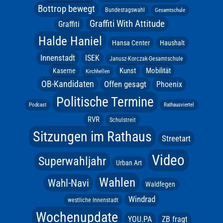
Bottrop bewegt
Bundestagswahl
Gesamtschule
Graffiti With Attitude
Graffiti
Halde Haniel
Hansa Center
Haushalt
Innenstadt
ISEK
Janusz-Korczak-Gesamtschule
Kunst
Mobilität
Kaserne
Kirchhellen
OB-Kandidaten
Offen gesagt
Phoenix
Politische Termine
Podcast
Rathausviertel
RVR
Schulstreit
Sitzungen im Rathaus
Streetart
Video
Superwahljahr
Urban Art
Wahlen
Wahl-Navi
Waldfegen
Windrad
westliche Innenstadt
Wochenupdate
YOU.PA
ZB fragt